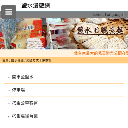
鹽水漫遊網
Select Language
▼
北台南最大的兒童遊樂公園在
首頁
鹽水導遊
交通方式｜停車場
﹥
開車至鹽水
﹥
停車場
﹥
搭乘公車客運
﹥
搭乘高鐵台鐵