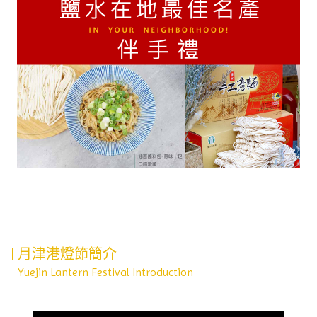
| 月津港燈節簡介
Yuejin Lantern Festival Introduction