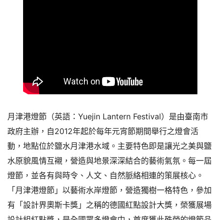
月津港燈節（英語：Yuejin Lantern Festival）是由臺南市
政府主辦，自2012年起於每年元宵節期間舉行之燈會活
動，地點位於鹽水月津港水域。主要特色即是讓光之美與鹽
水原貌風情互襯，營造與地景深深結合的藝術氣氛。每一屆
燈節，並各有與時令、人文、自然脈絡相連的策展核心。
「月津港燈節」以藝術水岸燈節，營造獨樹一格特色，參加
有「設計界奧斯卡獎」之稱的德國紅點設計大獎，榮獲展場
設計組紅點獎，是全國眾多燈會中，首度獲此殊榮的燈節品