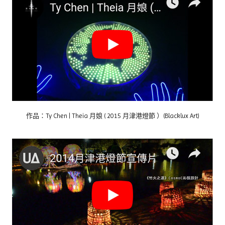
作品：Ty Chen | Theia 月娘 ( 2015 月津港燈節 ）(Blacklux Art)