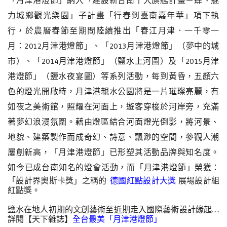
「月津港燈節」納入「建設新台南十大旗艦計畫－肆、魅
力城鄉觀光樂園」子計畫「行春到臺南嘉年華」項下執
行，於農曆春節至期間陸續推出「春江月津．一千零一
月：2012月津港燈節」、「2013月津港燈節」（夢中的城
市）、「2014月津港燈節」（鹽水上河圖）及「2015月津
港燈節」（鹽水夜宴圖）等系列活動，每到黃昏，五顏六
色的燈光開啟時，月津港親水公園將是一片璀璨亮麗，有
如夜之美術館，照耀在河面上，遊客穿梭於河岸旁，充滿
著夢幻浪漫氛圍。藉由燈區結合河面燈光倒影，將河景、
地貌、建築製作而成奇幻、詩意、飄渺的空間，參觀人潮
屢創新高，「月津港燈節」已形塑其活動品牌與知名度。
如今已成台南知名的燈會活動，而「月津港燈節」
榮獲：
德國
紅點設計大獎
展場設計組
「設計界奧斯卡獎」之稱的
紅點獎。
鹽水在地人初期的文創藝術至近期走入國際藝術設計緣起.....
詳閱【天下雜誌】
全台最美「月津港燈節」