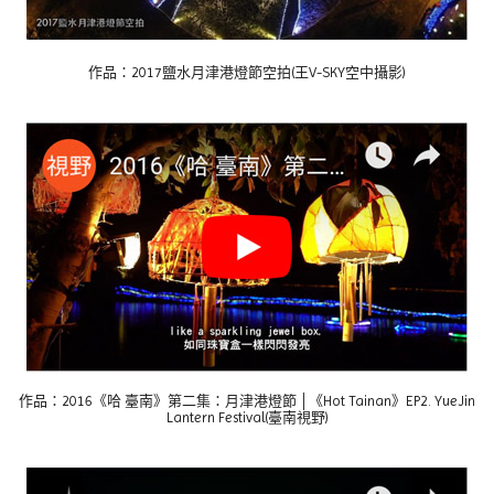
作品：
2017鹽水月津港燈節空拍(王V-SKY空中攝影)
作品：2016《哈 臺南》第二集：月津港燈節 │《Hot Tainan》EP2. YueJin
Lantern Festival(臺南視野)