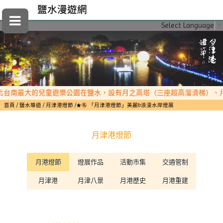
鹽水漫遊網
Select Language
▼
南最大的兒童遊樂公園在鹽水，設有月之高塔（三座超高溜滑梯）、月之森
首頁
鹽水導遊
月津港燈節
★㊔ 「月津港燈節」美麗&浪漫水岸燈展
月津港燈節
月港燈節
燈展作品
活動市集
交通管制
月津港
月津八景
月港歷史
月港重建