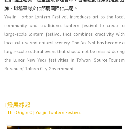
牌，堪稱臺灣文化節慶國際化典範。
Yuejin Harbor Lantern Festival introduces art to the local
community and traditional lantern festival to create a
large-scale lantern festival that combines creativity with
local culture and natural scenery. The festival has become a
large-scale cultural event that should not be missed during
the Lunar New Year festivities in Taiwan. Source:Tourism
Bureau of Tainan City Government.
| 燈展緣起
The Origin Of Yuejin Lantern Festival