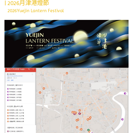
| 2026月津港燈節
2026Yuejin Lantern Festival