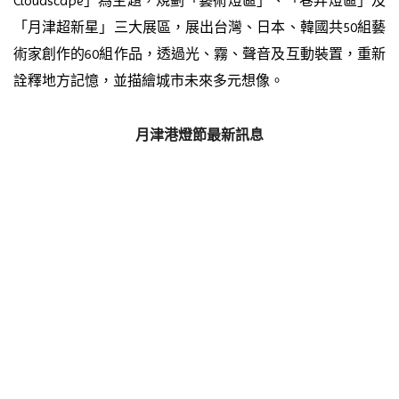
Cloudscape」為主題，規劃「藝術燈區」、「巷弄燈區」及
「月津超新星」三大展區，展出台灣、日本、韓國共50組藝
術家創作的60組作品，透過光、霧、聲音及互動裝置，重新
詮釋地方記憶，並描繪城市未來多元想像。
月津港燈節最新訊息