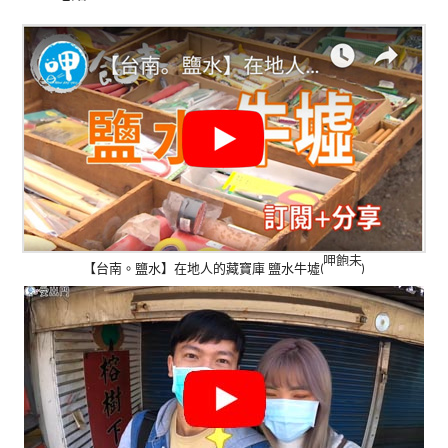
呷飽未
【台南。鹽水】在地人的藏寶庫 鹽水牛墟(
)