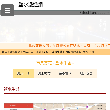
鹽水漫遊網
Select Language
▼
北台南最大的兒童遊樂公園在鹽水，設有月之高塔（三座超高
首頁
鹽水導遊
百年市集｜賞花
★㊕ 「鹽水牛墟」百年神秘市集~每旬1,4,7日
市集賞花 - 鹽水牛墟 -
鹽水牛墟
鹽水夜市
花季賞花
鹽水廟會
鹽水牛墟