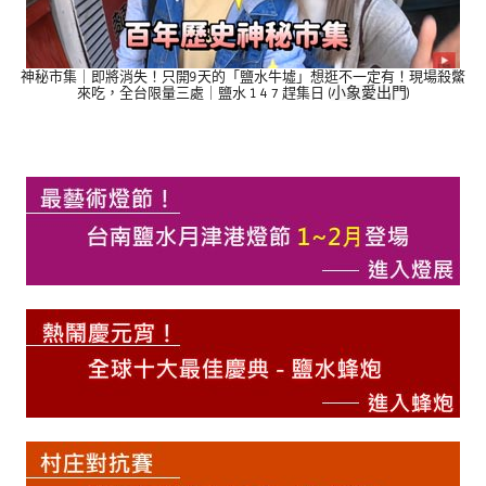
神秘市集｜即將消失！只開9天的「鹽水牛墟」想逛不一定有！現場殺鱉
小象愛出門
來吃，全台限量三處｜鹽水 1 4 7 趕集日 (
)