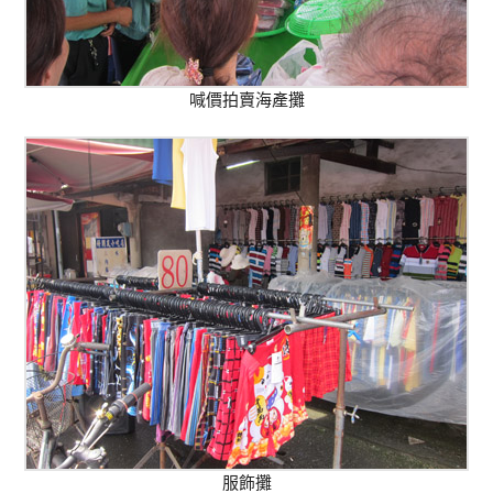
喊價拍賣海產攤
服飾攤