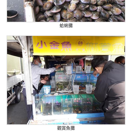
蛤蜊攤
觀賞魚攤