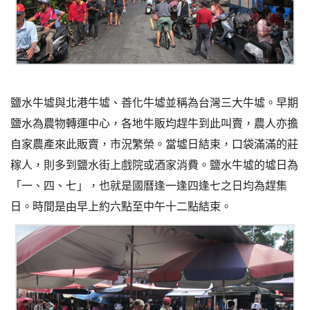
鹽水牛墟
與
北港牛墟
、
善化牛墟
並稱為
台灣三大牛墟
。早期
鹽水為農物轉運中心，各地牛販均趕牛到此叫賣，農人亦擔
自家農產來此販賣，市況繁榮。當墟日結束，口袋滿滿的莊
稼人，則多到鹽水街上戲院或酒家消費。
鹽水牛墟的墟日為
「一、四、七」
，也就是國曆逢一逢四逢七之日均為趕集
日。時間是由早上約六點至中午十二點結束。