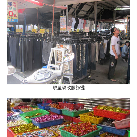
現量現改服飾攤