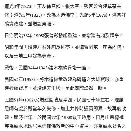
道光3年(1823)，齋友徐普候、張太空、鄭普公合建草茅共
修；道光5年(1825)，改為木造佛堂；光緒5年(1879)，洪普莊
鳩資改建，並增設東廂。
日治明治38年(1905)張普彩發起重建，並增建右廂及拜亭。
昭和年間再增建左右外廂及拜亭，並購置園宅一座為內院，
以及土地三甲餘為寺產。
戰後，民國34年(1945)建木構納骨塔一座。
民國44年(1955)，將木造佛堂改建為磚造之大雄寶殿，亦重
建妙蓮寶塔，並增建天王殿，至此廟貌煥然一新。
民國51年(1962)又增建圍牆及亭園。
民國七十年左右，理勝
尼師有感於殿堂年久失修，加上共修時遇雨即漏，故再度改
建，歷時七年，於民國77年(1988)竣工啟用，日月山慈德禪
寺為鹽水地區居民信仰佛教者的中心道場，亦為鹽水著名之