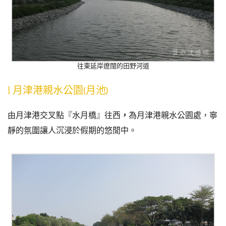
往東延岸遼闊的
田野河道
| 月津港親水公園(月池)
由月津港交叉點
『水月橋』
往西
，
為
月津港親水公園
處
，
寧
靜的氛圍讓人沉浸於假期的悠閒中。