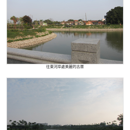
往東河岸處
美麗的古厝