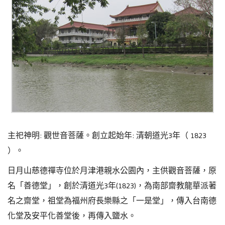
主祀神明: 觀世音菩薩
。
創立起始年: 清朝
道光3年（ 1823
）
。
日月山慈德禪寺
位於月津港親水公園內
，
主供觀音菩薩，原
名「善德堂」，創於清道光3年(1823)，為南部齋教龍華派著
名之齋堂，祖堂為福州府長樂縣之「一是堂」，傳入台南德
化堂及安平化善堂後，再傳入鹽水。