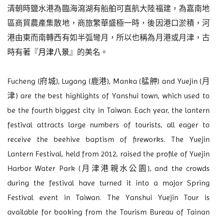
清朝時鹽水港為臨海瀉湖有船舶可直航大陸福建，為嘉南地
區商貿農產集散地，商旅繁華盛極一時，後因港口淤積，河
港由東而南轉西有如半弧彎月，所以也稱為
月港
或
月津
，古
時
有著
『
月津八景
』
的美名。
Fucheng (府城), Lugang (鹿港), Manka (艋舺) and Yuejin (月
津) are the best highlights of Yanshui town, which used to
be the fourth biggest city in Taiwan. Each year, the lantern
festival attracts large numbers of tourists, all eager to
receive the beehive baptism of fireworks. The Yuejin
Lantern Festival, held from 2012, raised the profile of Yuejin
Harbor Water Park (月津港親水公園), and the crowds
during the festival have turned it into a major Spring
Festival event in Taiwan. The Yanshui Yuejin Tour is
available for booking from the Tourism Bureau of Tainan