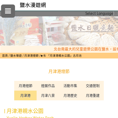
鹽水漫遊網
Select Language
▼
北台南最大的兒童遊樂公園在鹽水，設有月
首頁
鹽水導遊
月津港燈節
★㊔ 「月津港親水公園」古月池
月津港燈節
月港燈節
燈展作品
活動市集
交通管制
月津港
月津八景
月港歷史
月港重建
| 月津港親水公園
Yuejin Harbor Water Park