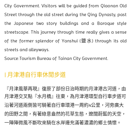
City Government. Visitors will be guided from Qiaonan Old
Street through the old street during the Qing Dynasty, past
the Japanese two story buildings and a Baroque style
streetscape. This journey through time really gives a sense
of the former splendor of Yanshui (鹽水) through its old
streets and alleyways.
Source:Tourism Bureau of Tainan City Government.
| 月津港自行車休閒步道
『月津風華再現』復原了部份日治時期的月津港古河道，由
月津港交叉點
『水月橋』
往東
，為月津港
環型
自行車步道
可
沿著河道兩側皆可騎著自行車環港一周約4公里
，河旁廣大
的田野之間，有著綠意盎然的花草生態，遼闊蔚藍的天空，
一陣陣微風不斷吹來騎在水岸邊充滿著濃濃的鄉土情懷。