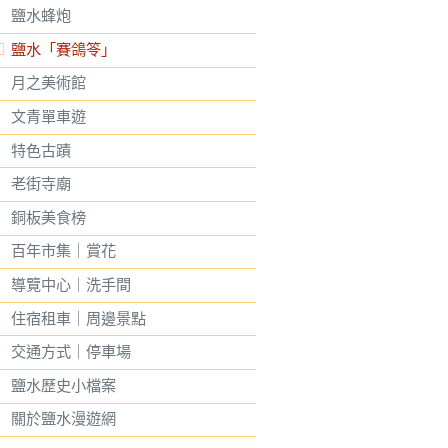
鹽水蜂炮
鹽水「賽鴿笭」
月之美術館
文青單車遊
特色古蹟
老街寺廟
銅板美食榜
百年市集｜賞花
導覽中心｜洗手間
住宿租車｜周邊景點
交通方式｜停車場
鹽水歷史小檔案
關於鹽水漫遊網