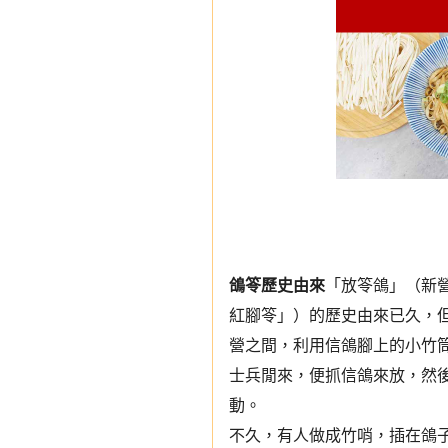
鴿笭歷史由來
「放笭鴿」（新
紅腳笭」）的歷史由來已久，
營之間，利用信鴿腳上的小竹
士兵閒來，便抓信鴿來放，然
動。
不久，有人做成竹哨，插在鴿