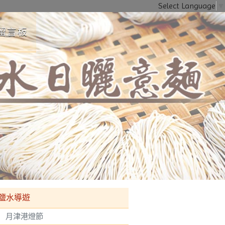
Select Language
▼
留言板
（三座超高溜滑梯）、月之森林擺盪區和月之丘自然探險區，歡迎帶孩子一
鹽水導遊
月津港燈節