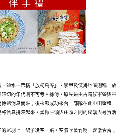
營、鹽水一帶稱「放粉鳥笭」，學甲及濱海地區則稱「放
但確切的年代則不可考。據傳，原先是由古時候軍營與軍
筒傳遞消息而來；後來鄭成功來台，部隊在此屯田墾殖，
後將信息拼湊起來，當做庄頭與庄頭之間的聯繫與尋寶活
子的尾羽上，鴿子凌空一飛，空氣吹著竹哨，響徹雲霄；