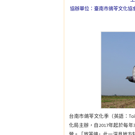
協辦單位：臺南市鴿笭文化協
台南市鴿笭文化季（英語：Tainan Pi
化局主辦，自2017年起於每
營。「放笭鴿」此一深具地方特