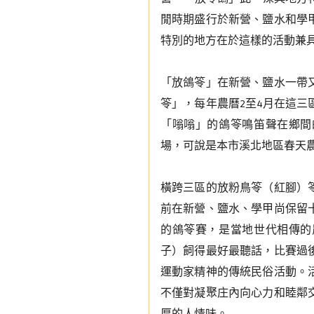
閒時期盛行於新營、鹽水和學
特別的地方在於這樣的活動兼
「放鴿笭」在新營、鹽水一帶
笭」，每年農曆2至4月在這
「嗡嗡」的鴿笭鳴笛聲在鄉間
場，可說是本市溪北地區春天
橫跨三區的放粉鳥笭（紅腳）
前在新營、鹽水、學甲尚保留
的鴿笭賽，是當地世代相傳的
子）飼得最好最聽話，比賽過
運動家精神的傳統民俗活動。
不僅對凝聚庄內向心力和睦鄰
厚的人情味。