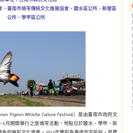
會、臺南市鴿笭傳統文化推展協會
、鹽水區公所
、新營區
公所、學甲區公所
geon Whistle Culture Festival）是由臺南市政府文
年3-5月期間舉行之放鴿笭活動，地點位於鹽水
、
學甲
、
新
色的無形文化資產，2014年獲列為臺南市定民俗，是農