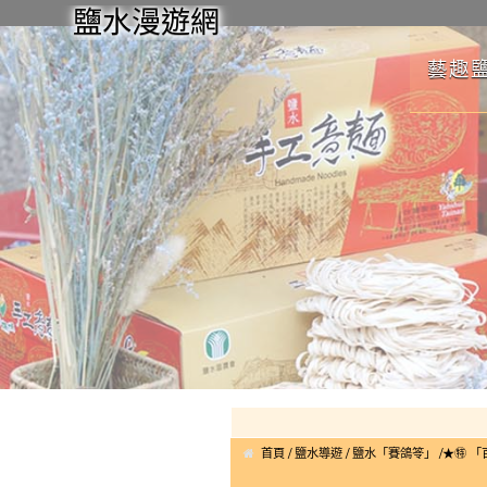
鹽水漫遊網
藝趣
首頁
鹽水導遊
鹽水「賽鴿笭」
★㊕ 