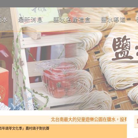
鹽水
最新消息
鹽水名產禮盒
鹽水導遊
北台南最大的兒童遊樂公園在鹽水，設有月之高塔
「百年鴿笭文化季」農村鴿子對抗賽