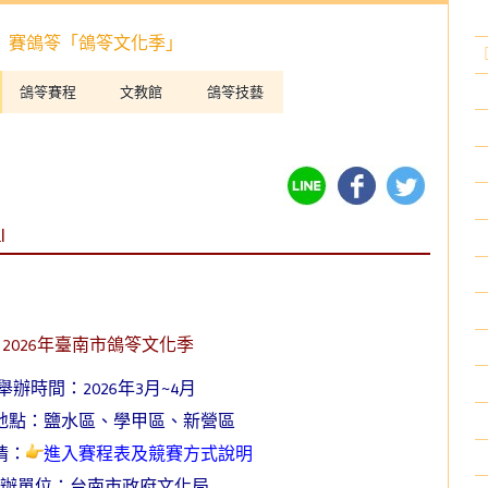
賽鴿笭「鴿笭文化季」
鴿笭賽程
文教館
鴿笭技藝
l
2026年臺南市鴿笭文化季
舉辦時間：2026年3月~4月
地點：鹽水區
、
學甲區
、
新營區
情：
進入賽程表及競賽方式說明
辦單位：台南市政府文化局