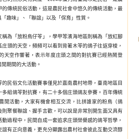
甲的傳統民俗活動，這是農民社會中悠久的傳統活動，最
具「趣味」、「聯誼」以及「保育」性質。
又稱為「放粉鳥仔笭」，學甲等濱海地區則稱為「放紅腳
三區庄頭的天空，頻頻可以看到背著木笭的鴿子往返穿梭，
的天空作響著，表示年度庄頭之間的對抗賽已經熱鬧登
農閒期間的大活動。
笭的民俗文化活動賽事僅見於嘉南農村地帶，臺南地區目
十多組鴿笭對抗賽，有二十多個庄頭鴿友參賽。百年傳統
農閒活動，大家有機會相互交流，比拼誰家的粉鳥（鴿
後則聚餐聯誼、握手言歡，可以說是非常別開生面又具有
活動過程中，民間自成一套追求庄頭榮譽感的鴿笭哲學，
交誼有正向意義，更充分顯露出農村社會彼此互動交流醇