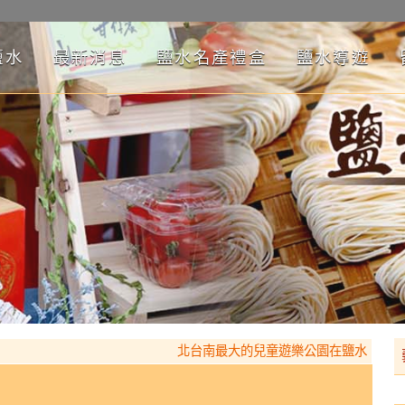
鹽水
最新消息
鹽水名產禮盒
鹽水導遊
北台南最大的兒童遊樂公園在鹽水，設有月