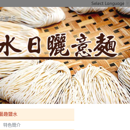
Select Language
▼
留言板
之高塔（三座超高溜滑梯）、月之森林擺盪區和月之丘自然探險區，歡迎
藝趣鹽水
特色簡介