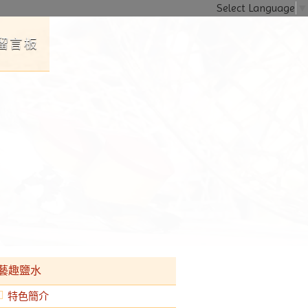
Select Language
▼
留言板
子一同遊樂。YouBike鹽水六站租借點已啟用，遊客可租自行車漫
藝趣鹽水
特色簡介