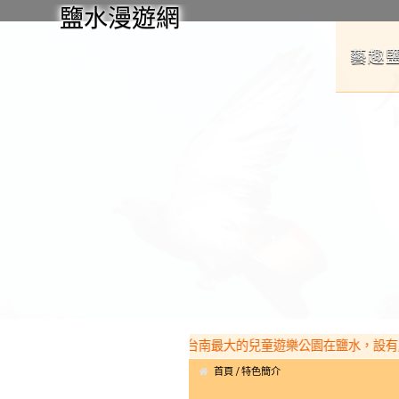
鹽水漫遊網
藝趣
北台南最大的兒童遊樂公園在鹽水，設有月之
首頁
特色簡介