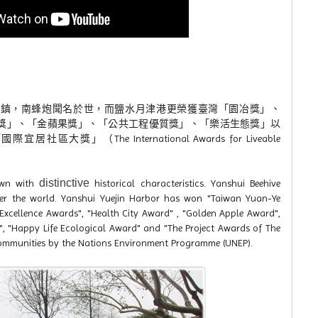
小鎮，南蜂炮聞名於世，而鹽水月津港更榮獲臺灣「園冶獎」、
獎」、「金蘋果獎」、「公共工程優質獎」、「樂活生態獎」以
獎」（The International Awards for Liveable
distinctive
town with
historical characteristics. Yanshui Beehive
over the world. Yanshui Yuejin Harbor has won "Taiwan Yuan-Ye
 Excellence Awards", "Health City Award" , "Golden Apple Award",
", "Happy Life Ecological Award" and "The Project Awards of The
Communities by the Nations Environment Programme (UNEP).