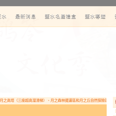
鹽水
最新消息
鹽水名產禮盒
鹽水導遊
高塔（三座超高溜滑梯）、月之森林擺盪區和月之丘自然探險區，歡迎帶孩