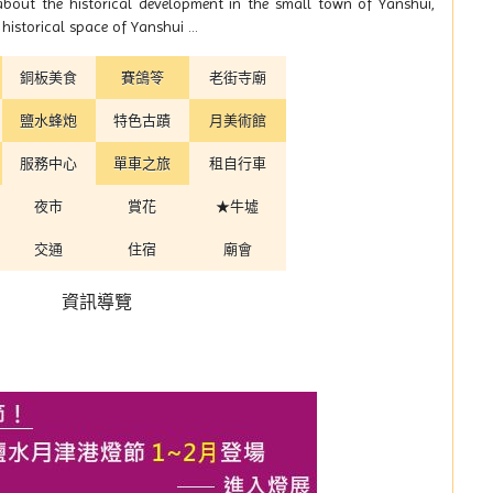
about the historical development in the small town of Yanshui,
istorical space of Yanshui ...
銅板美食
賽鴿笭
老街寺廟
鹽水蜂炮
特色古蹟
月美術館
服務中心
單車之旅
租自行車
夜市
賞花
★牛墟
交通
住宿
廟會
資訊導覽