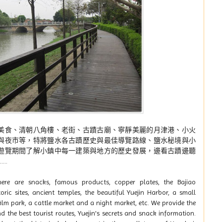
美食、清朝八角樓、老街、古蹟古廟、寧靜美麗的月津港、小火
與夜市等，特將鹽水各古蹟歷史與最佳導覽路線、鹽水秘境與小
遊覽期間了解小鎮中每一建築與地方的歷史發展，邊看古蹟邊聽
..
ere are snacks, famous products, copper plates, the Bajiao
toric sites, ancient temples, the beautiful Yuejin Harbor, a small
film park, a cattle market and a night market, etc. We provide the
nd the best tourist routes, Yuejin's secrets and snack information.